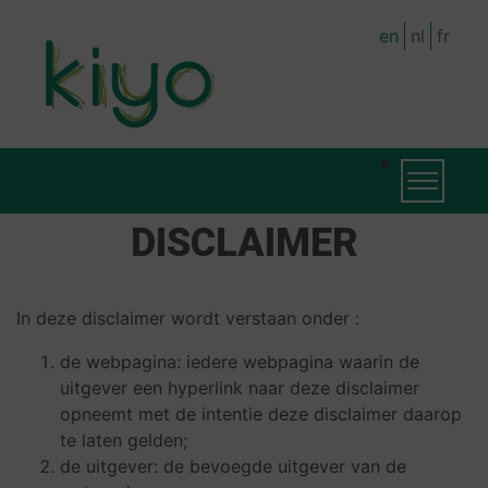
Skip
en
nl
fr
to
main
content
MAIN
Toggle na
NAVIGATION
DISCLAIMER
In deze disclaimer wordt verstaan onder :
de webpagina: iedere webpagina waarin de
uitgever een hyperlink naar deze disclaimer
opneemt met de intentie deze disclaimer daarop
te laten gelden;
de uitgever: de bevoegde uitgever van de