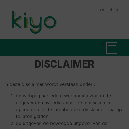
Skip
en
nl
fr
to
main
content
MAIN
Toggle na
NAVIGATION
DISCLAIMER
In deze disclaimer wordt verstaan onder :
de webpagina: iedere webpagina waarin de
uitgever een hyperlink naar deze disclaimer
opneemt met de intentie deze disclaimer daarop
te laten gelden;
de uitgever: de bevoegde uitgever van de