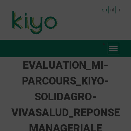
Skip
en
nl
fr
to
main
content
MAIN
Toggle na
NAVIGATION
EVALUATION_MI-
PARCOURS_KIYO-
SOLIDAGRO-
VIVASALUD_REPONSE
MANAGERIALE