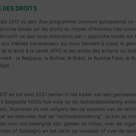
E DES DROITS
epuis 2017 au sein d’un programme commun quinquennal co-f
proche basée sur les droits au moyen d’histoires très concr
découvrir ce que nous entendons par « approche basée sur le
, aux thèmes transversaux qui nous tiennent à cœur, le genr
et le droit à la santé, KIYO et les droits des enfants ou Sol
nt : la Belgique, la Bolivie, le Brésil, le Burkina Faso, le B
égal.
2017 en tot eind 2021 samen in het kader van een gemeen
 3 Belgische NGOs hun visie op de rechtenbenadering wille
eld, illustreren ze wat volgens hen de essentie van de rec
at we bedoelen met de “rechtenbenadering”. Je kan ze ont
ie voor ons belangrijk zijn, gender en milieu, over de orga
chten of Solidagro en het recht op voedsel) of over de la