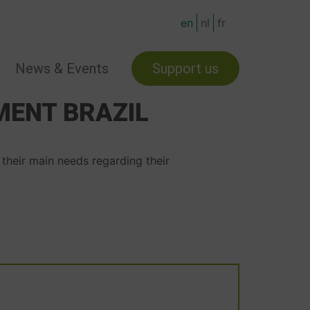
en
nl
fr
News & Events
Support us
MENT BRAZIL
their main needs regarding their