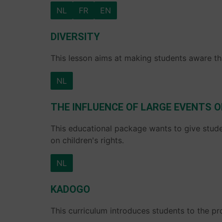
NL
FR
EN
DIVERSITY
This lesson aims at making students aware tha
NL
THE INFLUENCE OF LARGE EVENTS O
This educational package wants to give stude
on children's rights.
NL
KADOGO
This curriculum introduces students to the pr