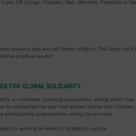
i, Cuba, DR Congo, Filipijnen, Mali, Marokko, Palestina of Se
lop projects that we call ‘Action-4Rights’. This Start-Up K
hieve positive results!
IVES FOR GLOBAL SOLIDARITY
lidarity an individual coaching programme, during which the
tor to strengthen the way their project works with children
e participating organisations during the process.
equest by sending an email to info@kiyo-ngo.be.