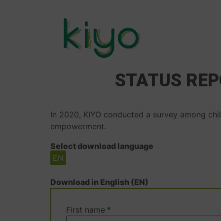
Skip
to
main
content
MAIN
STATUS REP
NAVIGATION
In 2020, KIYO conducted a survey among child
empowerment.
Select download language
EN
Download in English (EN)
First name