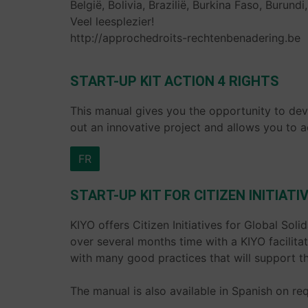
België, Bolivia, Brazilië, Burkina Faso, Burund
Veel leesplezier!
http://approchedroits-rechtenbenadering.be
START-UP KIT ACTION 4 RIGHTS
This manual gives you the opportunity to deve
out an innovative project and allows you to ac
FR
START-UP KIT FOR CITIZEN INITIAT
KIYO offers Citizen Initiatives for Global So
over several months time with a KIYO facilita
with many good practices that will support th
The manual is also available in Spanish on r