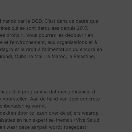
inancé par la DGD. C’est dans ce cadre que
ètes qui se sont déroulées depuis 2017.
s droits ». Vous pourrez les découvrir en
e et l’environnement, aux organisations et à
idagro et le droit à l’alimentation ou encore en
urundi, Cuba, le Mali, le Maroc, la Palestine,
schappelijk programma dat meegefinancierd
n voorstellen. Aan de hand van zeer concrete
htenbenadering vormt.
dekken door te lezen over de pijlers waarop
nisaties en hun expertise-thema’s (Viva Salud
nden waar deze aanpak wordt toegepast: