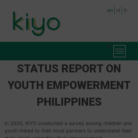
Skip
en
nl
fr
to
main
content
MAIN
Toggle na
NAVIGATION
STATUS REPORT ON
YOUTH EMPOWERMENT
PHILIPPINES
In 2020, KIYO conducted a survey among children and
youth linked to their local partners to understand their