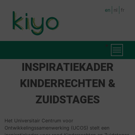
Skip
en
nl
fr
to
main
content
MAIN
Toggle na
NAVIGATION
INSPIRATIEKADER
KINDERRECHTEN &
ZUIDSTAGES
Het Universitair Centrum voor
Ontwikkelingssamenwerking (UCOS) stelt een