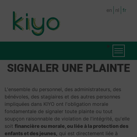
Skip
en
nl
fr
to
main
content
MAIN
Toggle na
NAVIGATION
SIGNALER UNE PLAINTE
L'ensemble du personnel, des administrateurs, des
bénévoles, des stagiaires et des autres personnes
impliquées dans KIYO ont l'obligation morale
fondamentale de signaler toute plainte ou tout
soupçon raisonnable de violation de l'intégrité, qu'elle
soit
financière ou morale, ou liée à la protection des
enfants et des jeunes,
qui est directement liée à