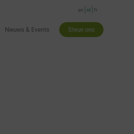
en
nl
fr
Nieuws & Events
Steun ons