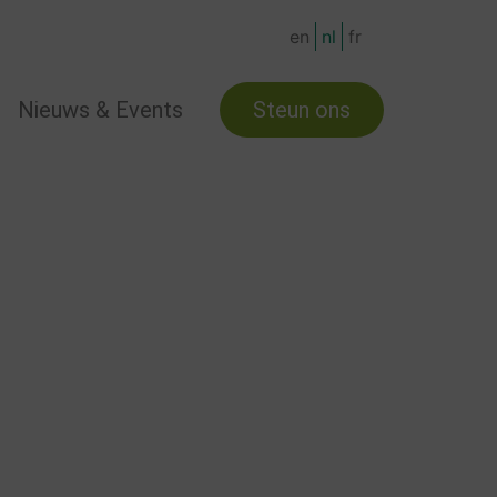
en
nl
fr
Nieuws & Events
Steun ons